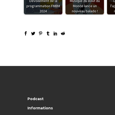
Dévoilement de la
Musique du Bout du
programmation FMBM
Monde lance un
l'a
2024
nouveau balado !
Podcast
Informations