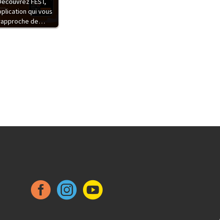
Découvrez FEST,
pplication qui vous
rapproche de…